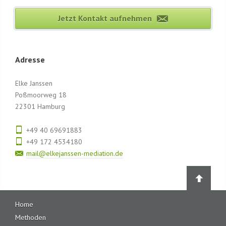
Jetzt Kontakt aufnehmen
Adresse
Elke Janssen
Poßmoorweg 18
22301 Hamburg
+49 40 69691883
+49 172 4534180
mail@elkejanssen-mediation.de
Navigation
Home
überspringen
Methoden