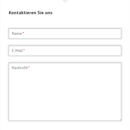
Kontaktieren Sie uns
Pflichtfeld
Name
*
Pflichtfeld
E-Mail
*
Pflichtfeld
Nachricht
*